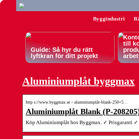
Byggindustri
R
Konto
till 
Guide: Så hyr du rätt
produ
lyftkran för ditt projekt
arbet
Aluminiumplåt byggmax
http s://www.byggmax.se › aluminiumplåt-blank-250×5…
Aluminiumplåt Blank (P-208205
Köp Aluminiumplåt hos Byggmax. ✓ Prisgaranti ✓