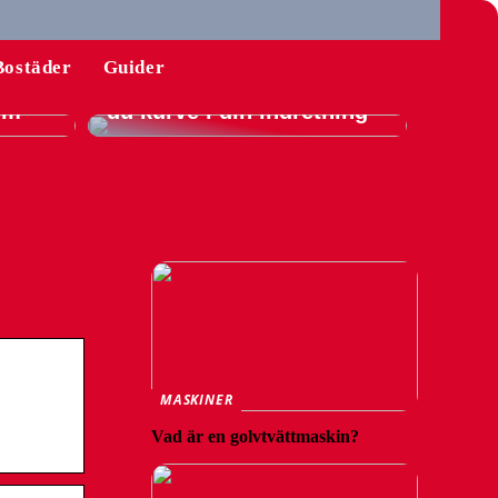
l
Bostäder
Guider
Guide: Sådan integrerer
hem
du kurve i din indretning
MASKINER
Vad är en golvtvättmaskin?