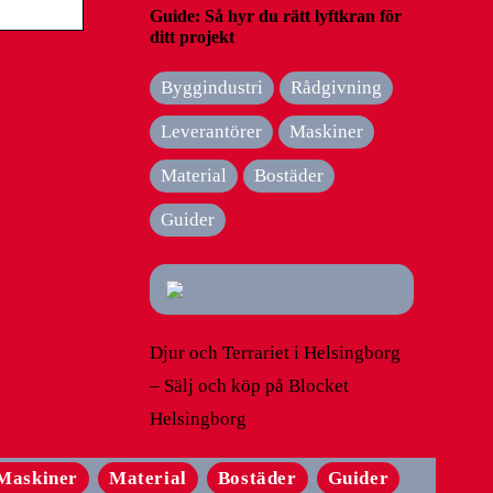
Guide: Så hyr du rätt lyftkran för
ditt projekt
Byggindustri
Rådgivning
Leverantörer
Maskiner
Material
Bostäder
Guider
Djur och Terrariet i Helsingborg
– Sälj och köp på Blocket
Helsingborg
Maskiner
Material
Bostäder
Guider