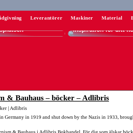
rsstolar: Din guide
komfort och
En komplett guide til
ådgivning
Leverantörer
Maskiner
Material
ktivitet på
gardiner – tips och
splatsen
inspiration för ditt 
sm & Bauhaus – böcker – Adlibris
er | Adlibris
 in Germany in 1919 and shut down by the Nazis in 1933, broug
rnism & Bauhaus i Adlibris Bokhandel. För dig som älskar böck