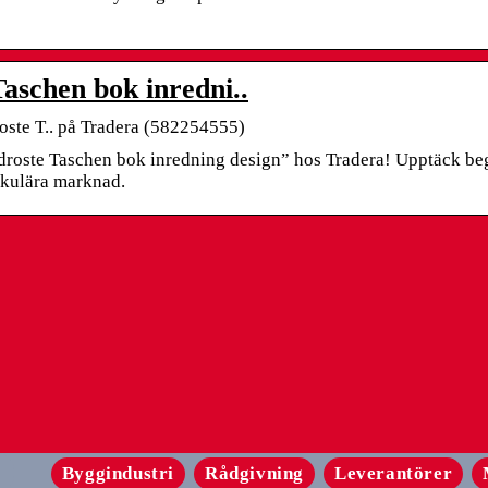
schen bok inredni..
ste T.. på Tradera (582254555)
roste Taschen bok inredning design” hos Tradera! Upptäck be
rkulära marknad.
Byggindustri
Rådgivning
Leverantörer