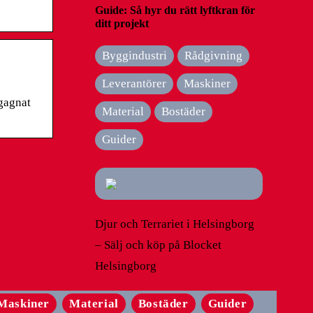
Guide: Så hyr du rätt lyftkran för
ditt projekt
Byggindustri
Rådgivning
Leverantörer
Maskiner
gagnat
Material
Bostäder
Guider
Djur och Terrariet i Helsingborg
– Sälj och köp på Blocket
Helsingborg
Maskiner
Material
Bostäder
Guider