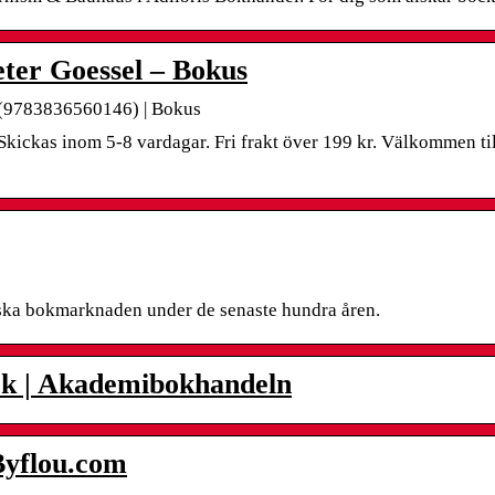
ter Goessel – Bokus
 (9783836560146) | Bokus
kickas inom 5-8 vardagar. Fri frakt över 199 kr. Välkommen ti
enska bokmarknaden under de senaste hundra åren.
k | Akademibokhandeln
Byflou.com