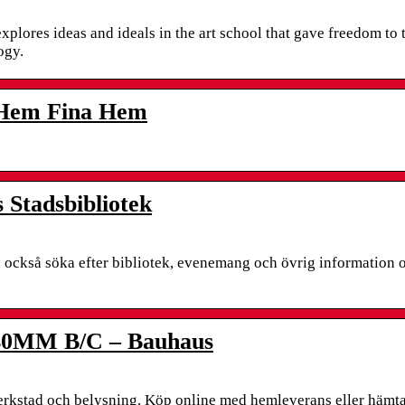
xplores ideas and ideals in the art school that gave freedom to 
ogy.
– Hem Fina Hem
 Stadsbibliotek
n också söka efter bibliotek, evenemang och övrig information
0MM B/C – Bauhaus
verkstad och belysning. Köp online med hemleverans eller hämta