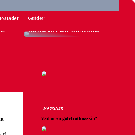
l
Bostäder
Guider
Guide: Sådan integrerer
hem
du kurve i din indretning
MASKINER
Vad är en golvtvättmaskin?
ht
er!