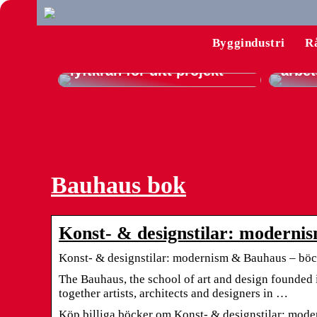
Konto
till 
Byggindustri
R
Guide: Så hyr du rätt
produ
lyftkran för ditt projekt
arbet
Bauhaus bok
Konst- & designstilar: moderni
Konst- & designstilar: modernism & Bauhaus – böck
The Bauhaus, the school of art and design founded
together artists, architects and designers in …
Köp billiga böcker om Konst- & designstilar: mode