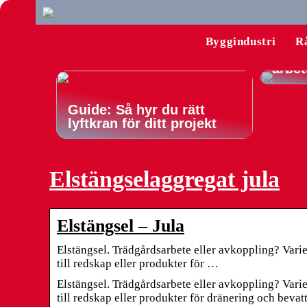
Konto
till 
Byggindustri
R
produ
arbet
Guide: Så hyr du rätt
lyftkran för ditt projekt
Elstängselaggregat jula
Elstängsel – Jula
Elstängsel. Trädgårdsarbete eller avkoppling? Varie
till redskap eller produkter för …
Elstängsel. Trädgårdsarbete eller avkoppling? Varie
till redskap eller produkter för dränering och bevat