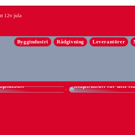
t 12v jula
Byggindustri
Rådgivning
Leverantörer
rsstolar: Din guide
komfort och
En komplett guide til
ktivitet på
gardiner – tips och
splatsen
inspiration för ditt 