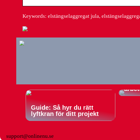
Keywords: elstängselaggregat jula, elstängselaggrega
Konto
till 
produ
arbet
Guide: Så hyr du rätt
lyftkran för ditt projekt
support@onlinenu.se