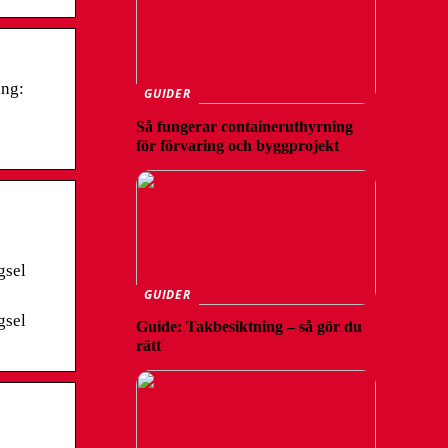
ing:
GUIDER
Så fungerar containeruthyrning
för förvaring och byggprojekt
gsel
GUIDER
gsel
Guide: Takbesiktning – så gör du
rätt