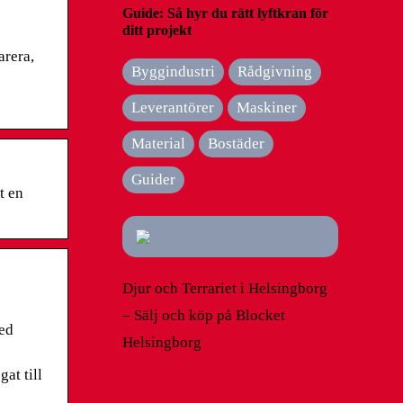
Guide: Så hyr du rätt lyftkran för
ditt projekt
arera,
Byggindustri
Rådgivning
Leverantörer
Maskiner
Material
Bostäder
Guider
t en
Djur och Terrariet i Helsingborg
– Sälj och köp på Blocket
med
Helsingborg
gat till