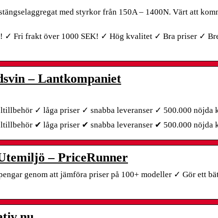
 du stängselaggregat med styrkor från 150A – 1400N. Värt att ko
! ✓ Fri frakt över 1000 SEK! ✓ Hög kvalitet ✓ Bra priser ✓ Bre
ldsvin – Lantkompaniet
eltillbehör ✓ låga priser ✓ snabba leveranser ✓ 500.000 nöjda 
eltillbehör ✔ låga priser ✔ snabba leveranser ✔ 500.000 nöjda
Utemiljö – PriceRunner
engar genom att jämföra priser på 100+ modeller ✓ Gör ett bät
ativ.nu