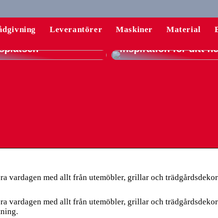
rsstolar: Din guide
komfort och
En komplett guide til
ådgivning
Leverantörer
Maskiner
Material
ktivitet på
gardiner – tips och
splatsen
inspiration för ditt 
ra vardagen med allt från utemöbler, grillar och trädgårdsdeko
ra vardagen med allt från utemöbler, grillar och trädgårdsdeko
tning.