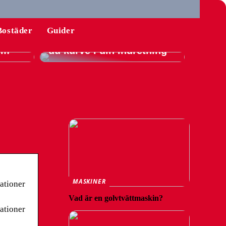
l
Bostäder
Guider
Guide: Sådan integrerer
hem
du kurve i din indretning
MASKINER
rationer
Vad är en golvtvättmaskin?
rationer