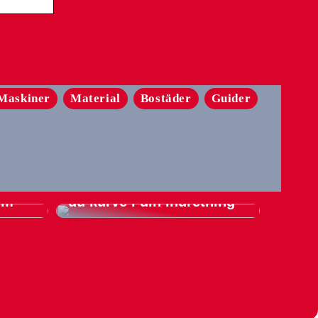
Maskiner
Material
Bostäder
Guider
l
Guide: Sådan integrerer
hem
du kurve i din indretning