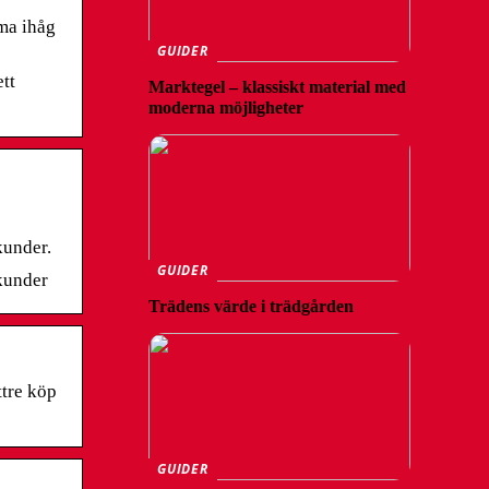
mma ihåg
GUIDER
tt
Marktegel – klassiskt material med
moderna möjligheter
kunder.
GUIDER
 kunder
Trädens värde i trädgården
tre köp
GUIDER