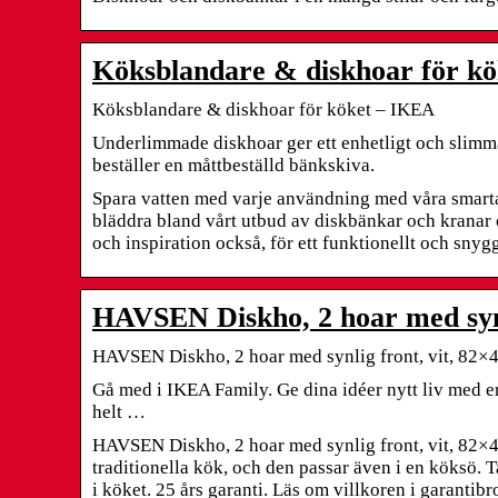
Köksblandare & diskhoar för k
Köksblandare & diskhoar för köket – IKEA
Underlimmade diskhoar ger ett enhetligt och slimm
beställer en måttbeställd bänkskiva.
Spara vatten med varje användning med våra smart
bläddra bland vårt utbud av diskbänkar och kranar oc
och inspiration också, för ett funktionellt och snyg
HAVSEN Diskho, 2 hoar med synl
HAVSEN Diskho, 2 hoar med synlig front, vit, 82
Gå med i IKEA Family. Ge dina idéer nytt liv med er
helt …
HAVSEN Diskho, 2 hoar med synlig front, vit, 82×4
traditionella kök, och den passar även i en köksö. T
i köket. 25 års garanti. Läs om villkoren i garantib