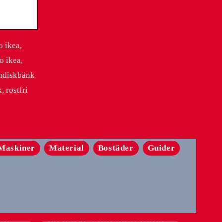
o ikea,
o ikea,
rndiskbänk
, rostfri
Maskiner
Material
Bostäder
Guider
l
Guide: Sådan integrerer
hem
du kurve i din indretning