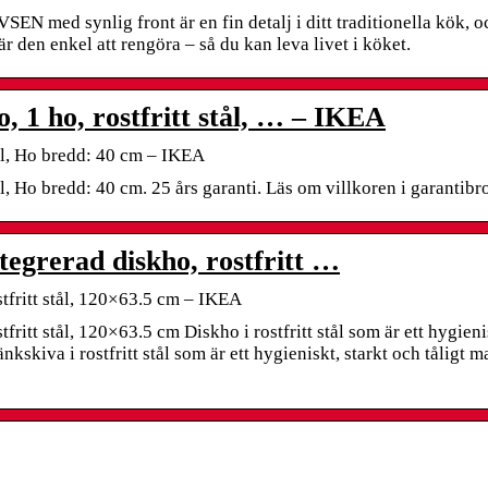
N med synlig front är en fin detalj i ditt traditionella kök, o
r den enkel att rengöra – så du kan leva livet i köket.
 ho, rostfritt stål, … – IKEA
l, Ho bredd: 40 cm – IKEA
Ho bredd: 40 cm. 25 års garanti. Läs om villkoren i garantibr
grerad diskho, rostfritt …
fritt stål, 120×63.5 cm – IKEA
tt stål, 120×63.5 cm Diskho i rostfritt stål som är ett hygieni
bänkskiva i rostfritt stål som är ett hygieniskt, starkt och tåligt m