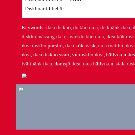
Diskhoar tillbehör
Keywords: ikea diskho, diskho ikea, diskbänk ikea, ik
diskho mässing ikea, svart diskho ikea, ikea kök disk
ikea diskho porslin, ikea köksvask, ikea tvättho, ik
ikea, ikea diskho svart, vit diskho ikea, hällviken ik
tvättbänk ikea, domsjö ikea, ikea hällviken, stala di
Konto
till 
Guide: Så hyr du rätt
produ
lyftkran för ditt projekt
arbet