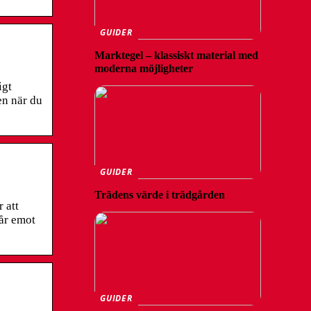
GUIDER
Marktegel – klassiskt material med
moderna möjligheter
igt
en när du
GUIDER
Trädens värde i trädgården
 att
tår emot
GUIDER