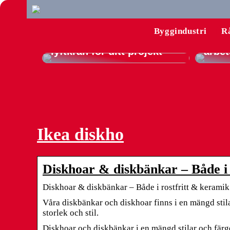
Konto
till 
Byggindustri
R
Guide: Så hyr du rätt
produ
lyftkran för ditt projekt
arbet
Ikea diskho
Diskhoar & diskbänkar – Både i
Diskhoar & diskbänkar – Både i rostfritt & kerami
Våra diskbänkar och diskhoar finns i en mängd stila
storlek och stil.
Diskhoar och diskbänkar i en mängd stilar och färger