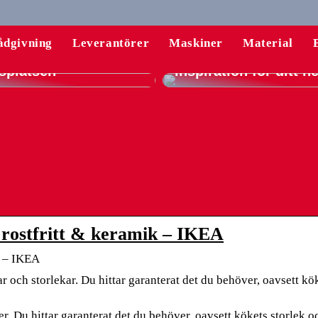
rsstolar: Din guide
komfort och
En komplett guide til
ådgivning
Leverantörer
Maskiner
Material
ktivitet på
gardiner – tips och
splatsen
inspiration för ditt 
 rostfritt & keramik – IKEA
k – IKEA
r och storlekar. Du hittar garanterat det du behöver, oavsett kö
. Du hittar garanterat det du behöver, oavsett kökets storlek oc