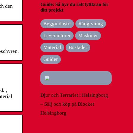
Guide: Så hyr du rätt lyftkran för
ch den
ditt projekt
Byggindustri
Rådgivning
Leverantörer
Maskiner
Material
Bostäder
oschyren.
Guider
skt,
Djur och Terrariet i Helsingborg
aterial
– Sälj och köp på Blocket
Helsingborg