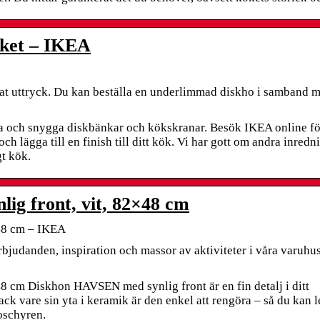
öket – IKEA
at uttryck. Du kan beställa en underlimmad diskho i samband m
a och snygga diskbänkar och kökskranar. Besök IKEA online för
h lägga till en finish till ditt kök. Vi har gott om andra inredn
gt kök.
ig front, vit, 82×48 cm
×48 cm – IKEA
bjudanden, inspiration och massor av aktiviteter i våra varuhu
8 cm Diskhon HAVSEN med synlig front är en fin detalj i ditt
ack vare sin yta i keramik är den enkel att rengöra – så du kan l
roschyren.