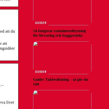
GUIDER
Så fungerar containeruthyrning
ed att du
för förvaring och byggprojekt
 att
ingsidéer
GUIDER
Guide: Takbesiktning – så gör du
rätt
s –
eva livet