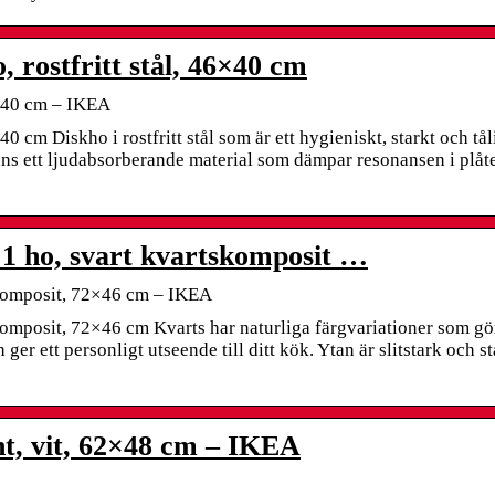
rostfritt stål, 46×40 cm
6×40 cm – IKEA
 cm Diskho i rostfritt stål som är ett hygieniskt, starkt och tål
finns ett ljudabsorberande material som dämpar resonansen i plåt
 ho, svart kvartskomposit …
komposit, 72×46 cm – IKEA
posit, 72×46 cm Kvarts har naturliga färgvariationer som gör
r ett personligt utseende till ditt kök. Ytan är slitstark och s
t, vit, 62×48 cm – IKEA