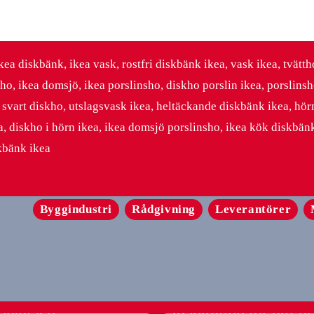
ea diskbänk, ikea vask, rostfri diskbänk ikea, vask ikea, tvätth
ho, ikea domsjö, ikea porslinsho, diskho porslin ikea, porslinsh
ea svart diskho, utslagsvask ikea, heltäckande diskbänk ikea, hö
ea, diskho i hörn ikea, ikea domsjö porslinsho, ikea kök diskbänk
skbänk ikea
Byggindustri
Rådgivning
Leverantörer
rsstolar: Din guide
komfort och
En komplett guide til
ktivitet på
gardiner – tips och
splatsen
inspiration för ditt 