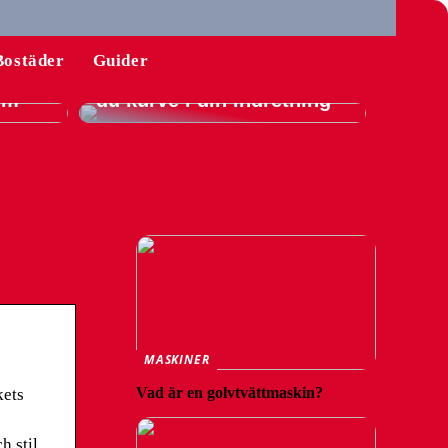
l
Bostäder
Guider
Guide: Sådan integrerer
hem
du kurve i din indretning
MASKINER
Vad är en golvtvättmaskin?
kets
h stil.