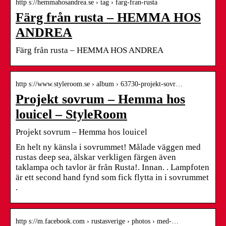
http s://hemmahosandrea.se › tag › farg-fran-rusta
Färg från rusta – HEMMA HOS
ANDREA
Färg från rusta – HEMMA HOS ANDREA
http s://www.styleroom.se › album › 63730-projekt-sovr…
Projekt sovrum – Hemma hos
louicel – StyleRoom
Projekt sovrum – Hemma hos louicel
En helt ny känsla i sovrummet! Målade väggen med
rustas deep sea, älskar verkligen färgen även
taklampa och tavlor är från Rusta!. Innan. . Lampfoten
är ett second hand fynd som fick flytta in i sovrummet
.
http s://m.facebook.com › rustasverige › photos › med-…