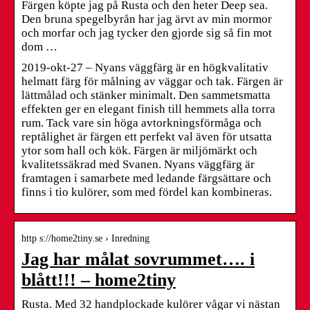
Färgen köpte jag på Rusta och den heter Deep sea.
Den bruna spegelbyrån har jag ärvt av min mormor
och morfar och jag tycker den gjorde sig så fin mot
dom …
2019-okt-27 – Nyans väggfärg är en högkvalitativ
helmatt färg för målning av väggar och tak. Färgen är
lättmålad och stänker minimalt. Den sammetsmatta
effekten ger en elegant finish till hemmets alla torra
rum. Tack vare sin höga avtorkningsförmåga och
reptålighet är färgen ett perfekt val även för utsatta
ytor som hall och kök. Färgen är miljömärkt och
kvalitetssäkrad med Svanen. Nyans väggfärg är
framtagen i samarbete med ledande färgsättare och
finns i tio kulörer, som med fördel kan kombineras.
http s://home2tiny.se › Inredning
Jag har målat sovrummet…. i
blått!!! – home2tiny
Rusta. Med 32 handplockade kulörer vågar vi nästan