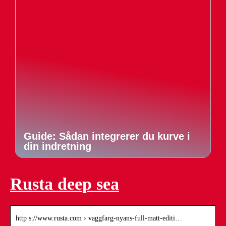
Guide: Sådan integrerer du kurve i
din indretning
Rusta deep sea
http s://www.rusta.com › vaggfarg-nyans-full-matt-editi…