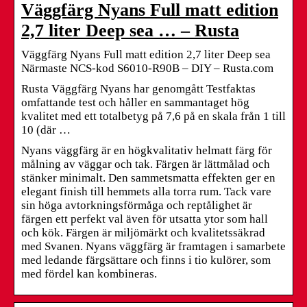
Väggfärg Nyans Full matt edition
2,7 liter Deep sea … – Rusta
Väggfärg Nyans Full matt edition 2,7 liter Deep sea
Närmaste NCS-kod S6010-R90B – DIY – Rusta.com
Rusta Väggfärg Nyans har genomgått Testfaktas
omfattande test och håller en sammantaget hög
kvalitet med ett totalbetyg på 7,6 på en skala från 1 till
10 (där …
Nyans väggfärg är en högkvalitativ helmatt färg för
målning av väggar och tak. Färgen är lättmålad och
stänker minimalt. Den sammetsmatta effekten ger en
elegant finish till hemmets alla torra rum. Tack vare
sin höga avtorkningsförmåga och reptålighet är
färgen ett perfekt val även för utsatta ytor som hall
och kök. Färgen är miljömärkt och kvalitetssäkrad
med Svanen. Nyans väggfärg är framtagen i samarbete
med ledande färgsättare och finns i tio kulörer, som
med fördel kan kombineras.