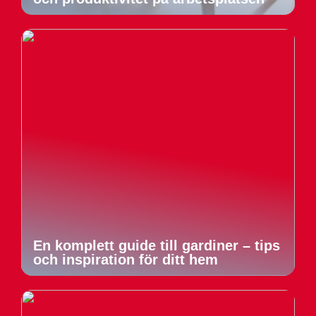
En komplett guide till gardiner – tips
och inspiration för ditt hem