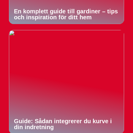
En komplett guide till gardiner – tips
och inspiration för ditt hem
Guide: Sådan integrerer du kurve i
din indretning