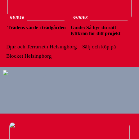
GUIDER
GUIDER
Trädens värde i trädgården
Guide: Så hyr du rätt
lyftkran för ditt projekt
Djur och Terrariet i Helsingborg – Sälj och köp på
Blocket Helsingborg