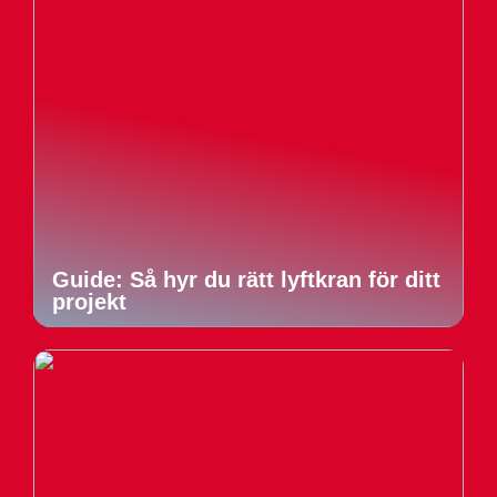
Guide: Så hyr du rätt lyftkran för ditt
projekt