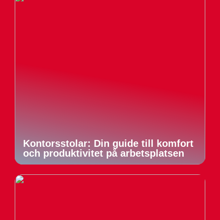
Kontorsstolar: Din guide till komfort
och produktivitet på arbetsplatsen