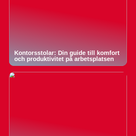
Kontorsstolar: Din guide till komfort
och produktivitet på arbetsplatsen