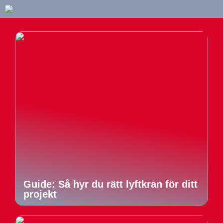
Guide: Så hyr du rätt lyftkran för ditt
projekt