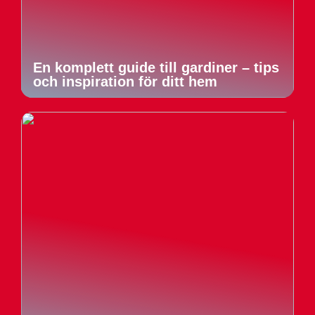
En komplett guide till gardiner – tips
och inspiration för ditt hem