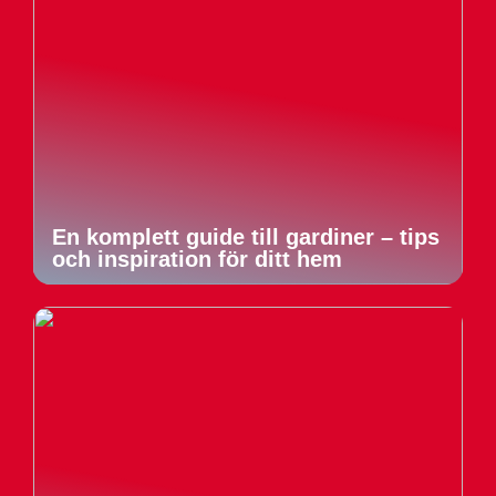
En komplett guide till gardiner – tips
och inspiration för ditt hem