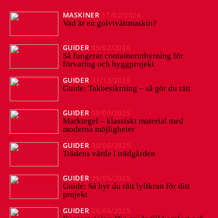
MASKINER
17/02/2026
Vad är en golvtvättmaskin?
GUIDER
09/02/2026
Så fungerar containeruthyrning för
förvaring och byggprojekt
GUIDER
31/12/2025
Guide: Takbesiktning – så gör du rätt
GUIDER
08/09/2025
Marktegel – klassiskt material med
moderna möjligheter
GUIDER
30/06/2025
Trädens värde i trädgården
GUIDER
28/05/2025
Guide: Så hyr du rätt lyftkran för ditt
projekt
GUIDER
26/05/2025