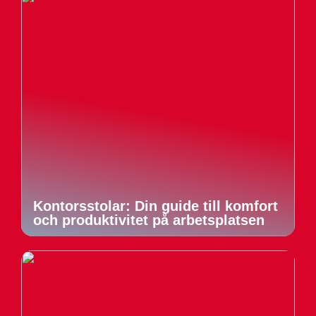
Kontorsstolar: Din guide till komfort
och produktivitet på arbetsplatsen