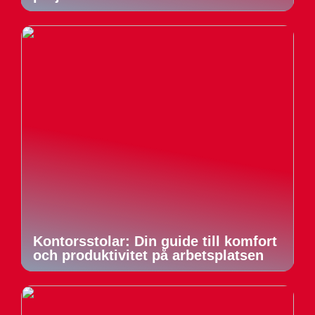
Kontorsstolar: Din guide till komfort
och produktivitet på arbetsplatsen