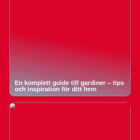
En komplett guide till gardiner – tips
och inspiration för ditt hem