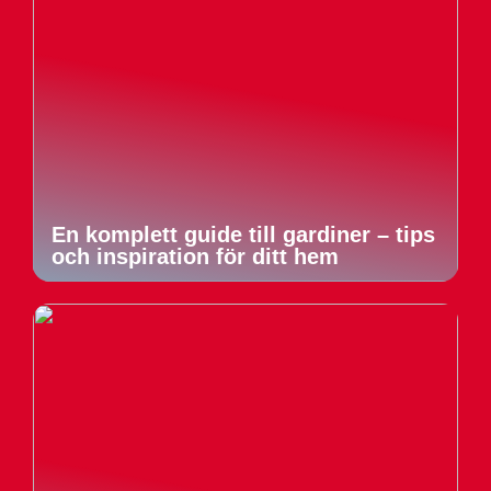
En komplett guide till gardiner – tips
och inspiration för ditt hem