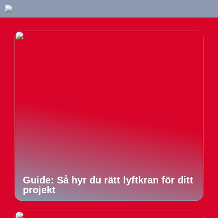
Guide: Så hyr du rätt lyftkran för ditt
projekt