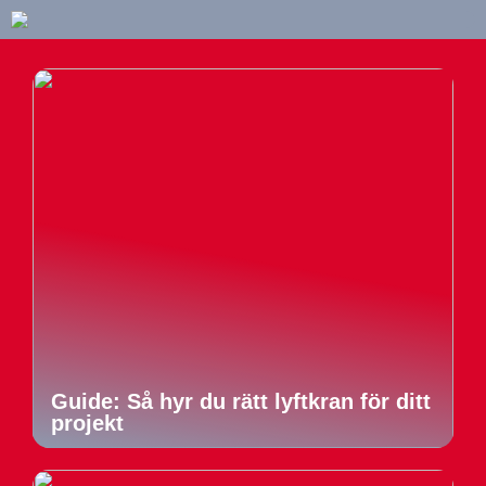
Guide: Så hyr du rätt lyftkran för ditt
projekt