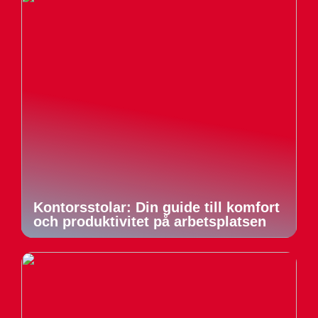
Kontorsstolar: Din guide till komfort
och produktivitet på arbetsplatsen