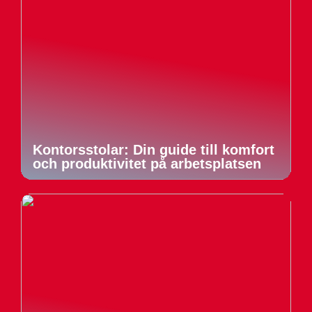
Kontorsstolar: Din guide till komfort
och produktivitet på arbetsplatsen