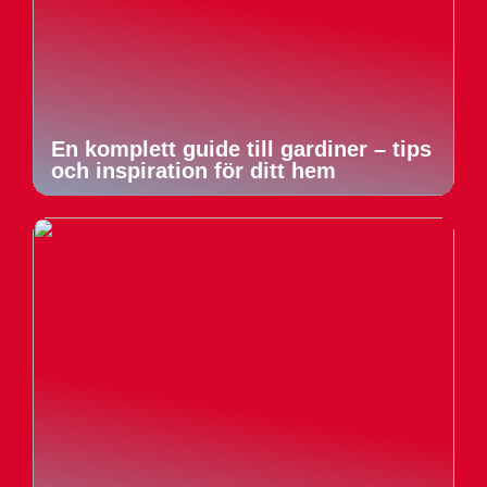
En komplett guide till gardiner – tips
och inspiration för ditt hem