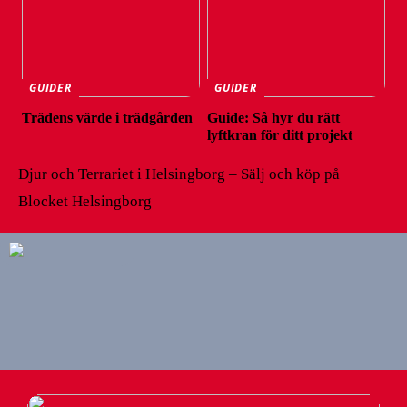
GUIDER
GUIDER
Trädens värde i trädgården
Guide: Så hyr du rätt
lyftkran för ditt projekt
Djur och Terrariet i Helsingborg – Sälj och köp på
Blocket Helsingborg