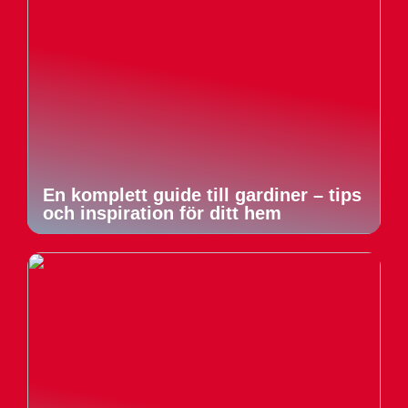
En komplett guide till gardiner – tips
och inspiration för ditt hem