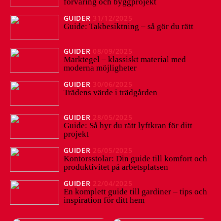
förvaring och byggprojekt
GUIDER
31/12/2025
Guide: Takbesiktning – så gör du rätt
GUIDER
08/09/2025
Marktegel – klassiskt material med
moderna möjligheter
GUIDER
30/06/2025
Trädens värde i trädgården
GUIDER
28/05/2025
Guide: Så hyr du rätt lyftkran för ditt
projekt
GUIDER
26/05/2025
Kontorsstolar: Din guide till komfort och
produktivitet på arbetsplatsen
GUIDER
22/04/2025
En komplett guide till gardiner – tips och
inspiration för ditt hem