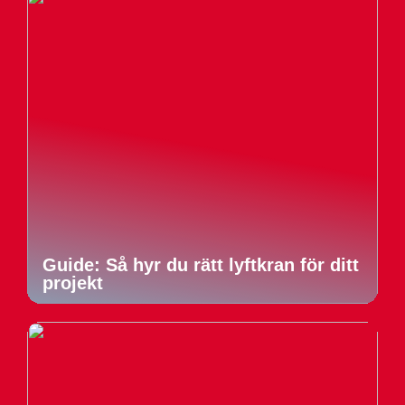
Guide: Så hyr du rätt lyftkran för ditt
projekt